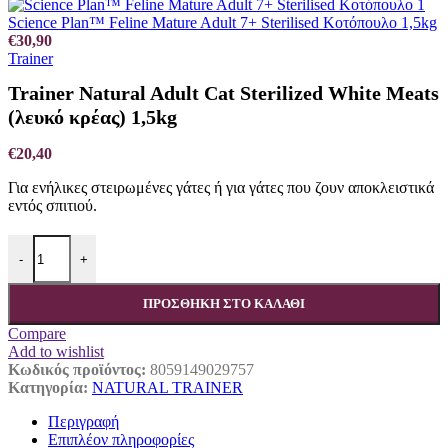
Science Plan™ Feline Mature Adult 7+ Sterilised Κοτόπουλο 1,5kg
€
30,90
Trainer
Trainer Natural Adult Cat Sterilized White Meats
(λευκό κρέας) 1,5kg
€
20,40
Για ενήλικες στειρωμένες γάτες ή για γάτες που ζουν αποκλειστικά
εντός σπιτιού.
Trainer Natural Adult Cat Sterilized White Meats (λευκό κρέας) 1,5
-
+
ΠΡΟΣΘΉΚΗ ΣΤΟ ΚΑΛΆΘΙ
Compare
Add to wishlist
Κωδικός προϊόντος:
8059149029757
Κατηγορία:
NATURAL TRAINER
Περιγραφή
Επιπλέον πληροφορίες