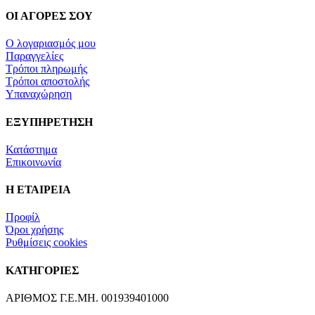
ΟΙ ΑΓΟΡΕΣ ΣΟΥ
Ο λογαριασμός μου
Παραγγελίες
Τρόποι πληρωμής
Τρόποι αποστολής
Υπαναχώρηση
ΕΞΥΠΗΡΕΤΗΣΗ
Κατάστημα
Επικοινωνία
Η ΕΤΑΙΡΕΙΑ
Προφίλ
Όροι χρήσης
Ρυθμίσεις cookies
ΚΑΤΗΓΟΡΙΕΣ
ΑΡΙΘΜΟΣ Γ.Ε.ΜΗ. 001939401000