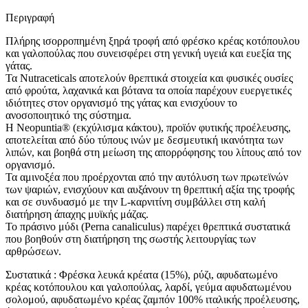
Περιγραφή
Πλήρης ισορροπημένη ξηρά τροφή από φρέσκο κρέας κοτόπουλου
και γαλοπούλας που συνεισφέρει στη γενική υγειά και ευεξία της
γάτας.
Τα Nutraceticals αποτελούν θρεπτικά στοιχεία και φυσικές ουσίες
από φρούτα, λαχανικά και βότανα τα οποία παρέχουν ευεργετικές
ιδιότητες στον οργανισμό της γάτας και ενισχύουν το
ανοσοποιητικό της σύστημα.
Η Neopuntia® (εκχύλισμα κάκτου), προϊόν φυτικής προέλευσης,
αποτελείται από δύο τύπους ινών με δεσμευτική ικανότητα των
λιπών, και βοηθά στη μείωση της απορρόφησης του λίπους από τον
οργανισμό.
Τα αμινοξέα που προέρχονται από την αυτόλυση των πρωτεϊνών
των ψαριών, ενισχύουν και αυξάνουν τη θρεπτική αξία της τροφής
και σε συνδυασμό με την L-καρνιτίνη συμβάλλει στη καλή
διατήρηση άπαχης μυϊκής μάζας.
Το πράσινο μύδι (Perna canaliculus) παρέχει θρεπτικά συστατικά
που βοηθούν στη διατήρηση της σωστής λειτουργίας των
αρθρώσεων.
Συστατικά : Φρέσκα λευκά κρέατα (15%), ρύζι, αφυδατωμένο
κρέας κοτόπουλου και γαλοπούλας, λαρδί, γεύμα αφυδατωμένου
σολομού, αφυδατωμένο κρέας ζαμπόν 100% ιταλικής προέλευσης,