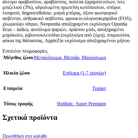
άλευρο αραβοσίτου, αραβόσιτος, πούλπα ζαχαρότευτλων, ίνες
μπιζελιού (3%), υδρολυμένη πρωτεϊνη κοτόπουλου, σπόροι
λιναριού, lingnocellulose, μαγιά μπύρας, όξινο φωσφορικό
ασβέστιο, ανθρακικό ασβέστιο, φρουκτο-ολιγοσακχαρίδια (FOS),
χλωριούχο νάτριο, Neopuntia αποξηραμένο εκχύλισμα Opuntia
ficus – indica, αυτόλυμα ψαριών, πράσινο μύδι, αποξηραμένο
μπρόκολο, ριβονουκλεοτίδια (εκχύλισμα από ζύμη), σπιρουλίνα,
φύκια της θάλασσας, AppleZin εκχύλισμα αποξηραμένου μήλου
Επιπλέον πληροφορίες
Μέγεθος ζώου
Μεγαλόσωμα
,
Μεσαία
,
Μικρόσωμα
Ηλικία ζώου
Ενήλικα (1-7 χρονών)
Εταιρεία
Trainer
Τύπος τροφής
Hollistic
,
Super Premium
Σχετικά προϊόντα
Προσθήκη στο καλάθι