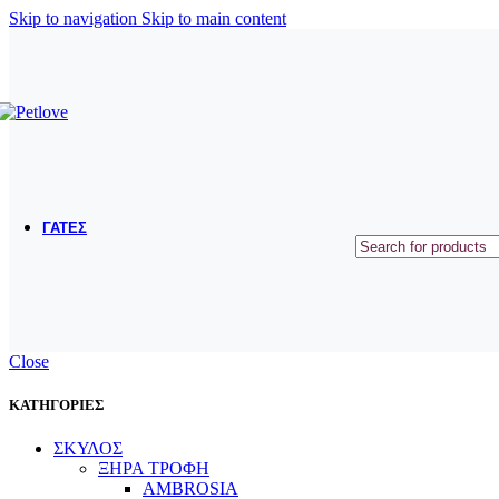
ΜΠΟΛΑΚΙΑ ΤΑΪΣΤΡΕΣ
Skip to navigation
Skip to main content
ΟΔΗΓΟΙ ΠΕΡΙΛΑΙΜΙΑ ΣΑΜΑΡΑΚΙΑ
ΠΑΙΧΝΙΔΙΑ
ΕΚΠΑΙΔΕΥΣΗ
ΠΕΡΙΠΟΙΗΣΗ ΥΓΙΕΙΝΗ
ΣΥΜΠΛΗΡΩΜΑΤΑ ΔΙΑΤΡΟΦΗΣ - ΒΙΤΑΜΙΝΕΣ
ΓΑΤΕΣ
ΞΗΡΑ ΤΡΟΦΗ
ΥΓΡΗ ΤΡΟΦΗ
ΛΙΧΟΥΔΙΕΣ
ΑΜΜΟΙ
Close
ΛΕΚΑΝΕΣ ΑΜΜΟΥ
ΕΙΔΗ ΜΕΤΑΦΟΡΑΣ ΚΑΙ ΤΑΞΙΔΙΟΥ
ΜΠΟΛΑΚΙΑ ΤΑΙΣΤΡΕΣ
ΚΑΤΗΓΟΡΙΕΣ
ΚΡΕΒΑΤΑΚΙΑ - ΚΑΛΑΘΙΑ
ΣΚΥΛΟΣ
ΞΗΡΑ ΤΡΟΦΗ
ΟΝΥΧΟΔΡΟΜΙΑ
AMBROSIA
ΠΑΙΧΝΙΔΙΑ