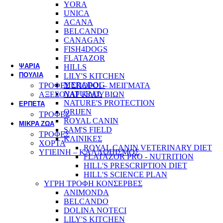
YORA
ΣΥΜΠΛΗΡΩΜΑΤΑ ΔΙΑΤΡΟΦΗΣ - ΒΙΤΑΜΙΝΕΣ
UNICA
ΠΕΡΙΠΟΙΗΣΗ ΥΓΙΕΙΝΗ
ACANA
BELCANDO
CANAGAN
ΕΚΠΑΙΔΕΥΣΗ
FISH4DOGS
FLATAZOR
ΨΑΡΙΑ
HILLS
ΠΟΥΛΙΑ
LILY'S KITCHEN
MERADOG
ΤΡΟΦΕΣ ΣΠΟΡΟΙ – ΜΕΙΓΜΑΤΑ
NATURAL
ΑΞΕΣΟΥΑΡ ΚΛΟΥΒΙΩΝ
NATURE'S PROTECTION
ΕΡΠΕΤΑ
ORIJEN
ΤΡΟΦΕΣ
ROYAL CANIN
ΜΙΚΡΑ ΖΩΑ
SAM'S FIELD
ΤΡΟΦΕΣ
ΚΛΙΝΙΚΕΣ
ΧΟΡΤΑ
ROYAL CANIN VETERINARY DIET
ΥΓΙΕΙΝΗ – ΚΑΛΛΩΠΙΣΜΟΣ
FLATAZOR PRO - NUTRITION
HILL'S PRESCRIPTION DIET
HILL'S SCIENCE PLAN
ΥΓΡΗ ΤΡΟΦΗ ΚΟΝΣΕΡΒΕΣ
ANIMONDA
BELCANDO
DOLINA NOTECI
LILY'S KITCHEN