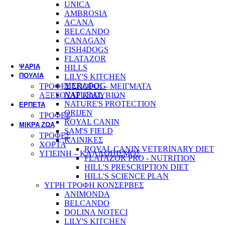
UNICA
ΣΥΜΠΛΗΡΩΜΑΤΑ ΔΙΑΤΡΟΦΗΣ - ΒΙΤΑΜΙΝΕΣ
AMBROSIA
ΠΕΡΙΠΟΙΗΣΗ ΥΓΙΕΙΝΗ
ACANA
BELCANDO
CANAGAN
ΕΚΠΑΙΔΕΥΣΗ
FISH4DOGS
FLATAZOR
ΨΑΡΙΑ
HILLS
ΠΟΥΛΙΑ
LILY'S KITCHEN
MERADOG
ΤΡΟΦΕΣ ΣΠΟΡΟΙ – ΜΕΙΓΜΑΤΑ
NATURAL
ΑΞΕΣΟΥΑΡ ΚΛΟΥΒΙΩΝ
NATURE'S PROTECTION
ΕΡΠΕΤΑ
ORIJEN
ΤΡΟΦΕΣ
ROYAL CANIN
ΜΙΚΡΑ ΖΩΑ
SAM'S FIELD
ΤΡΟΦΕΣ
ΚΛΙΝΙΚΕΣ
ΧΟΡΤΑ
ROYAL CANIN VETERINARY DIET
ΥΓΙΕΙΝΗ – ΚΑΛΛΩΠΙΣΜΟΣ
FLATAZOR PRO - NUTRITION
HILL'S PRESCRIPTION DIET
HILL'S SCIENCE PLAN
ΥΓΡΗ ΤΡΟΦΗ ΚΟΝΣΕΡΒΕΣ
ANIMONDA
BELCANDO
DOLINA NOTECI
LILY'S KITCHEN