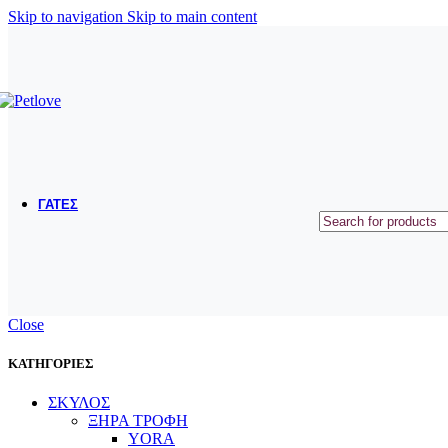
ΜΠΟΛΑΚΙΑ ΤΑΪΣΤΡΕΣ
Skip to navigation
Skip to main content
ΟΔΗΓΟΙ ΠΕΡΙΛΑΙΜΙΑ ΣΑΜΑΡΑΚΙΑ
ΠΑΙΧΝΙΔΙΑ
ΕΚΠΑΙΔΕΥΣΗ
ΠΕΡΙΠΟΙΗΣΗ ΥΓΙΕΙΝΗ
ΣΥΜΠΛΗΡΩΜΑΤΑ ΔΙΑΤΡΟΦΗΣ - ΒΙΤΑΜΙΝΕΣ
ΓΑΤΕΣ
ΞΗΡΑ ΤΡΟΦΗ
ΥΓΡΗ ΤΡΟΦΗ
ΛΙΧΟΥΔΙΕΣ
ΑΜΜΟΙ
Close
ΛΕΚΑΝΕΣ ΑΜΜΟΥ
ΕΙΔΗ ΜΕΤΑΦΟΡΑΣ ΚΑΙ ΤΑΞΙΔΙΟΥ
ΜΠΟΛΑΚΙΑ ΤΑΙΣΤΡΕΣ
ΚΑΤΗΓΟΡΙΕΣ
ΚΡΕΒΑΤΑΚΙΑ - ΚΑΛΑΘΙΑ
ΣΚΥΛΟΣ
ΞΗΡΑ ΤΡΟΦΗ
ΟΝΥΧΟΔΡΟΜΙΑ
YORA
ΠΑΙΧΝΙΔΙΑ