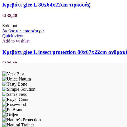
Κρεβάτι glee L 80x64x22cm τιρκουάζ
€
138,40
Sold out
Διαβάστε περισσότερα
Quick view
Add to wishlist
Κρεβάτι glee L insect protection 80x67x22cm ανθρακ
€
138,40