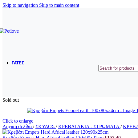
ΜΠΟΛΑΚΙΑ ΤΑΪΣΤΡΕΣ
Skip to navigation
Skip to main content
ΟΔΗΓΟΙ ΠΕΡΙΛΑΙΜΙΑ ΣΑΜΑΡΑΚΙΑ
ΠΑΙΧΝΙΔΙΑ
ΕΚΠΑΙΔΕΥΣΗ
ΠΕΡΙΠΟΙΗΣΗ ΥΓΙΕΙΝΗ
ΣΥΜΠΛΗΡΩΜΑΤΑ ΔΙΑΤΡΟΦΗΣ - ΒΙΤΑΜΙΝΕΣ
ΓΑΤΕΣ
ΞΗΡΑ ΤΡΟΦΗ
ΥΓΡΗ ΤΡΟΦΗ
ΛΙΧΟΥΔΙΕΣ
ΑΜΜΟΙ
Sold out
ΛΕΚΑΝΕΣ ΑΜΜΟΥ
ΕΙΔΗ ΜΕΤΑΦΟΡΑΣ ΚΑΙ ΤΑΞΙΔΙΟΥ
ΜΠΟΛΑΚΙΑ ΤΑΙΣΤΡΕΣ
ΚΡΕΒΑΤΑΚΙΑ - ΚΑΛΑΘΙΑ
Click to enlarge
Αρχική σελίδα
/
ΣΚΥΛΟΣ
/
ΚΡΕΒΑΤΑΚΙΑ - ΣΤΡΩΜΑΤΑ
/
ΚΡΕΒ
ΟΝΥΧΟΔΡΟΜΙΑ
Κρεβάτι Empets Hard Africal leather 120x90x25cm
€
152,40
ΠΑΙΧΝΙΔΙΑ