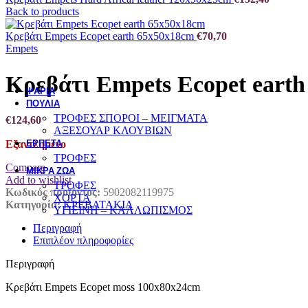
Back to products
ΣΥΜΠΛΗΡΩΜΑΤΑ ΔΙΑΤΡΟΦΗΣ - ΒΙΤΑΜΙΝΕΣ
ΠΕΡΙΠΟΙΗΣΗ ΥΓΙΕΙΝΗ
Κρεβάτι Empets Ecopet earth 65x50x18cm
€
70,70
Empets
ΕΚΠΑΙΔΕΥΣΗ
Κρεβάτι Empets Ecopet eart
ΨΑΡΙΑ
ΠΟΥΛΙΑ
ΤΡΟΦΕΣ ΣΠΟΡΟΙ – ΜΕΙΓΜΑΤΑ
€
124,60
ΑΞΕΣΟΥΑΡ ΚΛΟΥΒΙΩΝ
ΕΡΠΕΤΑ
Εξαντλημένο
ΤΡΟΦΕΣ
Compare
ΜΙΚΡΑ ΖΩΑ
Add to wishlist
ΤΡΟΦΕΣ
Κωδικός προϊόντος:
5902082119975
ΧΟΡΤΑ
Κατηγορία:
ΚΡΕΒΑΤΑΚΙΑ
ΥΓΙΕΙΝΗ – ΚΑΛΛΩΠΙΣΜΟΣ
Περιγραφή
Επιπλέον πληροφορίες
Περιγραφή
Κρεβάτι Empets Ecopet moss 100x80x24cm