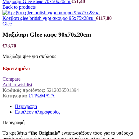
Μαξιλαρι Glee καφε 70x50x20cm
€
51,40
Back to products
Κρεβατι glee british γκρι σκουρο 95x75x28εκ.
€
117,80
Glee
Μαξιλαρι Glee καφε 90x70x20cm
€
73,70
Μαξιλάρι glee για σκύλους
Εξαντλημένο
Compare
Add to wishlist
Κωδικός προϊόντος:
5212036501394
Κατηγορία:
ΣΤΡΩΜΑΤΑ
Περιγραφή
Επιπλέον πληροφορίες
Περιγραφή
Tα κρεβάτια
“the Originals”
εντυπωσιάζουν τόσο για τα υπέροχα
υφάσματά τους όσο και για την επιλογή των υλικών τους.