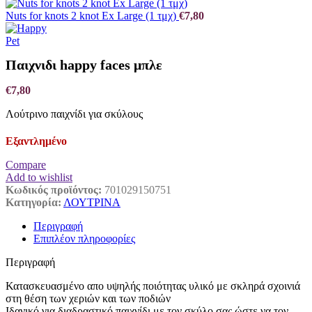
Nuts for knots 2 knot Ex Large (1 τμχ)
€
7,80
Παιχνιδι happy faces μπλε
€
7,80
Λούτρινο παιχνίδι για σκύλους
Εξαντλημένο
Compare
Add to wishlist
Κωδικός προϊόντος:
701029150751
Κατηγορία:
ΛΟΥΤΡΙΝΑ
Περιγραφή
Επιπλέον πληροφορίες
Περιγραφή
Κατασκευασμένο απο υψηλής ποιότητας υλικό με σκληρά σχοινιά
στη θέση των χεριών και των ποδιών
Ιδανικό για διαδραστικό παιχνίδι με τον σκύλο σας ώστε να τον