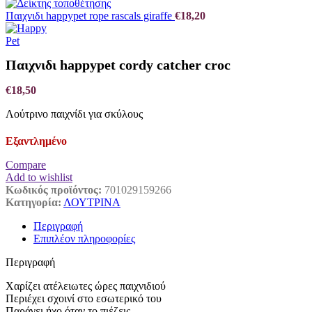
Παιχνιδι happypet rope rascals giraffe
€
18,20
Παιχνιδι happypet cordy catcher croc
€
18,50
Λούτρινο παιχνίδι για σκύλους
Εξαντλημένο
Compare
Add to wishlist
Κωδικός προϊόντος:
701029159266
Κατηγορία:
ΛΟΥΤΡΙΝΑ
Περιγραφή
Επιπλέον πληροφορίες
Περιγραφή
Χαρίζει ατέλειωτες ώρες παιχνιδιού
Περιέχει σχοινί στο εσωτερικό του
Παράγει ήχο όταν το πιέζεις