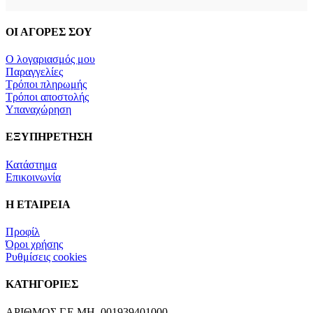
ΟΙ ΑΓΟΡΕΣ ΣΟΥ
Ο λογαριασμός μου
Παραγγελίες
Τρόποι πληρωμής
Τρόποι αποστολής
Υπαναχώρηση
ΕΞΥΠΗΡΕΤΗΣΗ
Κατάστημα
Επικοινωνία
Η ΕΤΑΙΡΕΙΑ
Προφίλ
Όροι χρήσης
Ρυθμίσεις cookies
ΚΑΤΗΓΟΡΙΕΣ
ΑΡΙΘΜΟΣ Γ.Ε.ΜΗ. 001939401000