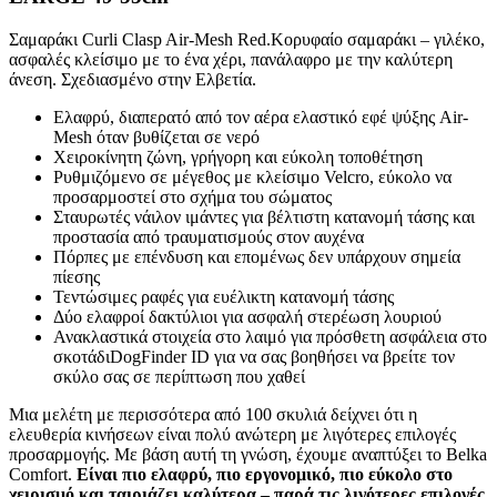
Σαμαράκι Curli Clasp Air-Mesh Red.Κορυφαίο σαμαράκι – γιλέκο,
ασφαλές κλείσιμο με το ένα χέρι, πανάλαφρο με την καλύτερη
άνεση. Σχεδιασμένο στην Ελβετία.
Ελαφρύ, διαπερατό από τον αέρα ελαστικό εφέ ψύξης Air-
Mesh όταν βυθίζεται σε νερό
Χειροκίνητη ζώνη, γρήγορη και εύκολη τοποθέτηση
Ρυθμιζόμενο σε μέγεθος με κλείσιμο Velcro, εύκολο να
προσαρμοστεί στο σχήμα του σώματος
Σταυρωτές νάιλον ιμάντες για βέλτιστη κατανομή τάσης και
προστασία από τραυματισμούς στον αυχένα
Πόρπες με επένδυση και επομένως δεν υπάρχουν σημεία
πίεσης
Τεντώσιμες ραφές για ευέλικτη κατανομή τάσης
Δύο ελαφροί δακτύλιοι για ασφαλή στερέωση λουριού
Ανακλαστικά στοιχεία στο λαιμό για πρόσθετη ασφάλεια στο
σκοτάδιDogFinder ID για να σας βοηθήσει να βρείτε τον
σκύλο σας σε περίπτωση που χαθεί
Μια μελέτη με περισσότερα από 100 σκυλιά δείχνει ότι η
ελευθερία κινήσεων είναι πολύ ανώτερη με λιγότερες επιλογές
προσαρμογής. Με βάση αυτή τη γνώση, έχουμε αναπτύξει το Belka
Comfort.
Είναι πιο ελαφρύ, πιο εργονομικό, πιο εύκολο στο
χειρισμό και ταιριάζει καλύτερα – παρά τις λιγότερες επιλογές