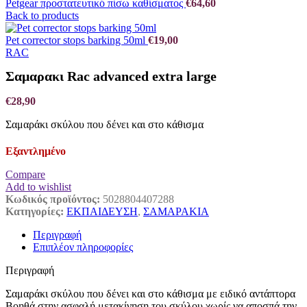
Petgear προστατευτικό πίσω καθίσματος
€
64,60
Back to products
Pet corrector stops barking 50ml
€
19,00
RAC
Σαμαρακι Rac advanced extra large
€
28,90
Σαμαράκι σκύλου που δένει και στο κάθισμα
Εξαντλημένο
Compare
Add to wishlist
Κωδικός προϊόντος:
5028804407288
Κατηγορίες:
ΕΚΠΑΙΔΕΥΣΗ
,
ΣΑΜΑΡΑΚΙΑ
Περιγραφή
Επιπλέον πληροφορίες
Περιγραφή
Σαμαράκι σκύλου που δένει και στο κάθισμα με ειδικό αντάπτορα
Βοηθά στην ασφαλή μετακίνηση του σκύλου χωρίς να αποσπά την