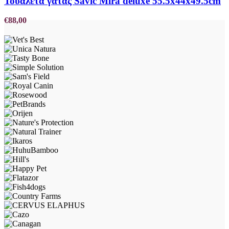
Τουαλέτα γατας Savic Mira deluxe 55.5x44x49.5cm
€
88,00