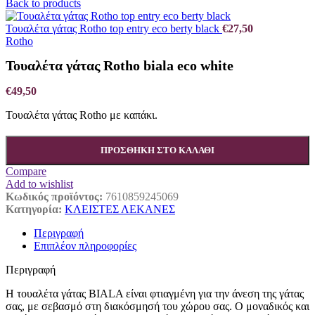
Back to products
Τουαλέτα γάτας Rotho top entry eco berty black
€
27,50
Rotho
Τουαλέτα γάτας Rotho biala eco white
€
49,50
Τουαλέτα γάτας Rotho με καπάκι.
ΠΡΟΣΘΉΚΗ ΣΤΟ ΚΑΛΆΘΙ
Compare
Add to wishlist
Κωδικός προϊόντος:
7610859245069
Κατηγορία:
ΚΛΕΙΣΤΕΣ ΛΕΚΑΝΕΣ
Περιγραφή
Επιπλέον πληροφορίες
Περιγραφή
Η τουαλέτα γάτας BIALA είναι φτιαγμένη για την άνεση της γάτας
σας, με σεβασμό στη διακόσμησή του χώρου σας. Ο μοναδικός και