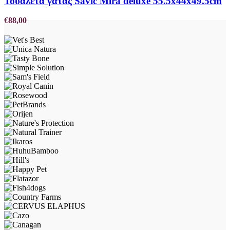
Τουαλέτα γατας Savic Mira deluxe 55.5x44x49.5cm
€
88,00