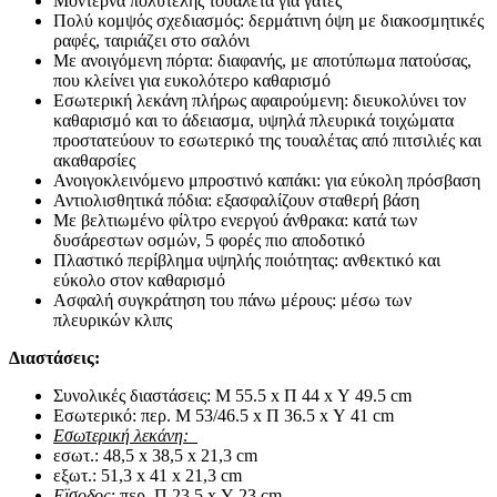
Μοντέρνα πολυτελής τουαλέτα για γάτες
Πολύ κομψός σχεδιασμός: δερμάτινη όψη με διακοσμητικές
ραφές, ταιριάζει στο σαλόνι
Με ανοιγόμενη πόρτα: διαφανής, με αποτύπωμα πατούσας,
που κλείνει για ευκολότερο καθαρισμό
Εσωτερική λεκάνη πλήρως αφαιρούμενη: διευκολύνει τον
καθαρισμό και το άδειασμα, υψηλά πλευρικά τοιχώματα
προστατεύουν το εσωτερικό της τουαλέτας από πιτσιλιές και
ακαθαρσίες
Ανοιγοκλεινόμενο μπροστινό καπάκι: για εύκολη πρόσβαση
Αντιολισθητικά πόδια: εξασφαλίζουν σταθερή βάση
Με βελτιωμένο φίλτρο ενεργού άνθρακα: κατά των
δυσάρεστων οσμών, 5 φορές πιο αποδοτικό
Πλαστικό περίβλημα υψηλής ποιότητας: ανθεκτικό και
εύκολο στον καθαρισμό
Ασφαλή συγκράτηση του πάνω μέρους: μέσω των
πλευρικών κλιπς
Διαστάσεις:
Συνολικές διαστάσεις: Μ 55.5 x Π 44 x Υ 49.5 cm
Εσωτερικό: περ. Μ 53/46.5 x Π 36.5 x Υ 41 cm
Εσωτερική λεκάνη:
εσωτ.: 48,5 x 38,5 x 21,3 cm
εξωτ.: 51,3 x 41 x 21,3 cm
Εϊσοδος
: περ. Π 23,5 x Υ 23 cm