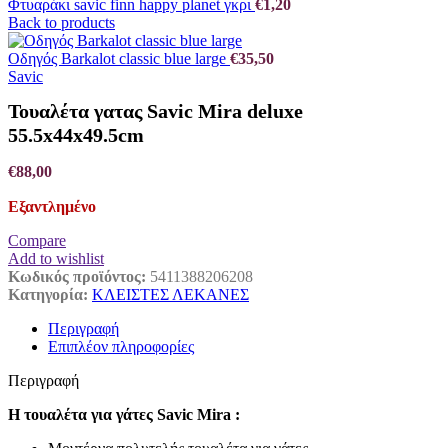
Φτυαράκι savic finn happy planet γκρι
€
1,20
Back to products
Οδηγός Barkalot classic blue large
€
35,50
Savic
Τουαλέτα γατας Savic Mira deluxe
55.5x44x49.5cm
€
88,00
Εξαντλημένο
Compare
Add to wishlist
Κωδικός προϊόντος:
5411388206208
Κατηγορία:
ΚΛΕΙΣΤΕΣ ΛΕΚΑΝΕΣ
Περιγραφή
Επιπλέον πληροφορίες
Περιγραφή
Η τουαλέτα για γάτες Savic Mira :