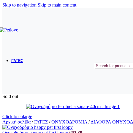
ΜΠΟΛΑΚΙΑ ΤΑΪΣΤΡΕΣ
Skip to navigation
Skip to main content
ΟΔΗΓΟΙ ΠΕΡΙΛΑΙΜΙΑ ΣΑΜΑΡΑΚΙΑ
ΠΑΙΧΝΙΔΙΑ
ΕΚΠΑΙΔΕΥΣΗ
ΠΕΡΙΠΟΙΗΣΗ ΥΓΙΕΙΝΗ
ΣΥΜΠΛΗΡΩΜΑΤΑ ΔΙΑΤΡΟΦΗΣ - ΒΙΤΑΜΙΝΕΣ
ΓΑΤΕΣ
ΞΗΡΑ ΤΡΟΦΗ
ΥΓΡΗ ΤΡΟΦΗ
ΛΙΧΟΥΔΙΕΣ
ΑΜΜΟΙ
Sold out
ΛΕΚΑΝΕΣ ΑΜΜΟΥ
ΕΙΔΗ ΜΕΤΑΦΟΡΑΣ ΚΑΙ ΤΑΞΙΔΙΟΥ
ΜΠΟΛΑΚΙΑ ΤΑΙΣΤΡΕΣ
ΚΡΕΒΑΤΑΚΙΑ - ΚΑΛΑΘΙΑ
Click to enlarge
Αρχική σελίδα
/
ΓΑΤΕΣ
/
ΟΝΥΧΟΔΡΟΜΙΑ
/
ΔΙΑΦΟΡΑ ΟΝΥΧΟ
ΟΝΥΧΟΔΡΟΜΙΑ
Ονυχοδρόμιο happy pet first loopy
€
62,80
ΠΑΙΧΝΙΔΙΑ