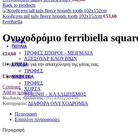
Back to products
ΣΥΜΠΛΗΡΩΜΑΤΑ ΔΙΑΤΡΟΦΗΣ - ΒΙΤΑΜΙΝΕΣ
ΠΕΡΙΠΟΙΗΣΗ ΥΓΙΕΙΝΗ
Κουβερτα tall tails fleece hounds tooth 102x152cm
€
53,60
Ferribiella
ΕΚΠΑΙΔΕΥΣΗ
Ονυχοδρόμιο ferribiella squa
ΨΑΡΙΑ
ΠΟΥΛΙΑ
ΤΡΟΦΕΣ ΣΠΟΡΟΙ – ΜΕΙΓΜΑΤΑ
€
24,60
ΑΞΕΣΟΥΑΡ ΚΛΟΥΒΙΩΝ
Ονυχοδρόμιο για την απασχόληση της γάτας σας.
ΕΡΠΕΤΑ
ΤΡΟΦΕΣ
Εξαντλημένο
ΜΙΚΡΑ ΖΩΑ
ΤΡΟΦΕΣ
Compare
ΧΟΡΤΑ
Add to wishlist
ΥΓΙΕΙΝΗ – ΚΑΛΛΩΠΙΣΜΟΣ
Κωδικός προϊόντος:
8014302258498
Κατηγορία:
ΔΙΑΦΟΡΑ ΟΝΥΧΟΔΡΟΜΙΑ
Περιγραφή
Επιπλέον πληροφορίες
Περιγραφή