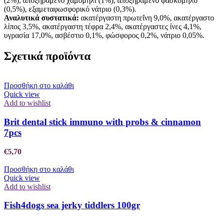
(2%), αποξηραμένο χαμομήλι (1%), αποξηραμένο φασκόμηλο
(0,5%), εξαμεταφωσφορικό νάτριο (0,3%).
Αναλυτικά συστατικά:
ακατέργαστη πρωτεΐνη 9,0%, ακατέργαστο
λίπος 3,5%, ακατέργαστη τέφρα 2,4%, ακατέργαστες ίνες 4,1%,
υγρασία 17,0%, ασβέστιο 0,1%, φώσφορος 0,2%, νάτριο 0,05%.
Σχετικά προϊόντα
Προσθήκη στο καλάθι
Quick view
Add to wishlist
Brit dental stick immuno with probs & cinnamon
7pcs
€
5,70
Προσθήκη στο καλάθι
Quick view
Add to wishlist
Fish4dogs sea jerky tiddlers 100gr