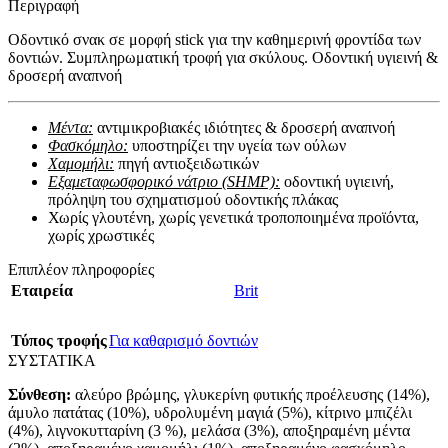
Περιγραφή
Οδοντικό σνακ σε μορφή stick για την καθημερινή φροντίδα των
δοντιών. Συμπληρωματική τροφή για σκύλους. Οδοντική υγιεινή &
δροσερή αναπνοή
Μέντα:
αντιμικροβιακές ιδιότητες & δροσερή αναπνοή
Φασκόμηλο:
υποστηρίζει την υγεία των ούλων
Χαμομήλι:
πηγή αντιοξειδωτικών
Εξαμεταφωσφορικό νάτριο (SHMP):
οδοντική υγιεινή,
πρόληψη του σχηματισμού οδοντικής πλάκας
Χωρίς γλουτένη, χωρίς γενετικά τροποποιημένα προϊόντα,
χωρίς χρωστικές
Επιπλέον πληροφορίες
Εταιρεία
Brit
Τύπος τροφής
Για καθαρισμό δοντιών
ΣΥΣΤΑΤΙΚΑ
Σύνθεση:
αλεύρο βρώμης, γλυκερίνη φυτικής προέλευσης (14%),
άμυλο πατάτας (10%), υδρολυμένη μαγιά (5%), κίτρινο μπιζέλι
(4%), λιγνοκυτταρίνη (3 %), μελάσα (3%), αποξηραμένη μέντα