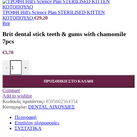
ΤΡΟΦΗ Hill's Science Plan STERILISED KITTEN
ΚΟΤΟΠΟΥΛΟ
€
29,20
Brit
Brit dental stick teeth & gums with chamomile
7pcs
€
5,70
Brit dental stick teeth & gums with chamomile 7pcs ποσότητα
-
+
ΠΡΟΣΘΉΚΗ ΣΤΟ ΚΑΛΆΘΙ
Compare
Add to wishlist
Κωδικός προϊόντος:
8595602564354
Κατηγορία:
DENTAL ΛΙΧΟΥΔΙΕΣ
Περιγραφή
Επιπλέον πληροφορίες
ΣΥΣΤΑΤΙΚΑ