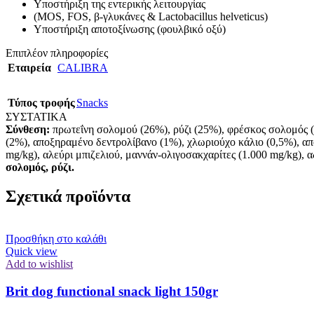
Υποστήριξη της εντερικής λειτουργίας
(MOS, FOS, β-γλυκάνες & Lactobacillus helveticus)
Υποστήριξη αποτοξίνωσης (φουλβικό οξύ)
Επιπλέον πληροφορίες
Εταιρεία
CALIBRA
Τύπος τροφής
Snacks
ΣΥΣΤΑΤΙΚΑ
Σύνθεση:
πρωτεΐνη σολομού (26%), ρύζι (25%), φρέσκος σολομός (
(2%), αποξηραμένο δεντρολίβανο (1%), χλωριούχο κάλιο (0,5%), απ
mg/kg), αλεύρι μπιζελιού, μαννάν-ολιγοσακχαρίτες (1.000 mg/kg), 
σολομός, ρύζι.
Σχετικά προϊόντα
Προσθήκη στο καλάθι
Quick view
Add to wishlist
Brit dog functional snack light 150gr