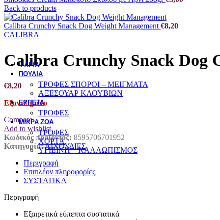
Back to products
ΣΥΜΠΛΗΡΩΜΑΤΑ ΔΙΑΤΡΟΦΗΣ - ΒΙΤΑΜΙΝΕΣ
ΠΕΡΙΠΟΙΗΣΗ ΥΓΙΕΙΝΗ
Calibra Crunchy Snack Dog Weight Management
€
8,20
CALIBRA
ΕΚΠΑΙΔΕΥΣΗ
Calibra Crunchy Snack Dog Ga
ΨΑΡΙΑ
ΠΟΥΛΙΑ
ΤΡΟΦΕΣ ΣΠΟΡΟΙ – ΜΕΙΓΜΑΤΑ
€
8,20
ΑΞΕΣΟΥΑΡ ΚΛΟΥΒΙΩΝ
ΕΡΠΕΤΑ
Εξαντλημένο
ΤΡΟΦΕΣ
Compare
ΜΙΚΡΑ ΖΩΑ
Add to wishlist
ΤΡΟΦΕΣ
Κωδικός προϊόντος:
8595706701952
ΧΟΡΤΑ
Κατηγορία:
ΛΙΧΟΥΔΙΕΣ
ΥΓΙΕΙΝΗ – ΚΑΛΛΩΠΙΣΜΟΣ
Περιγραφή
Επιπλέον πληροφορίες
ΣΥΣΤΑΤΙΚΑ
Περιγραφή
Εξαιρετικά εύπεπτα συστατικά