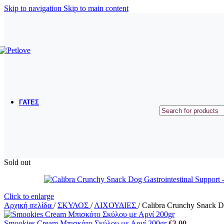
ΜΠΟΛΑΚΙΑ ΤΑΪΣΤΡΕΣ
Skip to navigation
Skip to main content
ΟΔΗΓΟΙ ΠΕΡΙΛΑΙΜΙΑ ΣΑΜΑΡΑΚΙΑ
ΠΑΙΧΝΙΔΙΑ
ΕΚΠΑΙΔΕΥΣΗ
ΠΕΡΙΠΟΙΗΣΗ ΥΓΙΕΙΝΗ
ΣΥΜΠΛΗΡΩΜΑΤΑ ΔΙΑΤΡΟΦΗΣ - ΒΙΤΑΜΙΝΕΣ
ΓΑΤΕΣ
ΞΗΡΑ ΤΡΟΦΗ
ΥΓΡΗ ΤΡΟΦΗ
ΛΙΧΟΥΔΙΕΣ
ΑΜΜΟΙ
Sold out
ΛΕΚΑΝΕΣ ΑΜΜΟΥ
ΕΙΔΗ ΜΕΤΑΦΟΡΑΣ ΚΑΙ ΤΑΞΙΔΙΟΥ
ΜΠΟΛΑΚΙΑ ΤΑΙΣΤΡΕΣ
ΚΡΕΒΑΤΑΚΙΑ - ΚΑΛΑΘΙΑ
Click to enlarge
Αρχική σελίδα
/
ΣΚΥΛΟΣ
/
ΛΙΧΟΥΔΙΕΣ
/
Calibra Crunchy Snack Do
ΟΝΥΧΟΔΡΟΜΙΑ
Smookies Cream Μπισκότο Σκύλου με Αρνί 200gr
€
3,00
ΠΑΙΧΝΙΔΙΑ