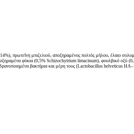
14%), πρωτεΐνη μπιζελιού, αποξηραμένος πολτός μήλου, έλαιο σολο
οξηραμένα φύκια (0,5% Schizochytrium limacinum), φουλβικό οξύ (0,
αδρανοποιημένα βακτήρια και μέρη τους (Lactobacillus helveticus HΑ