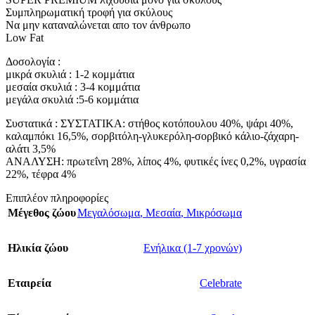
Συμπληρωματική τροφή για σκύλους
Να μην καταναλώνεται απο τον άνθρωπο
Low Fat
Δοσολογία :
μικρά σκυλιά : 1-2 κομμάτια
μεσαία σκυλιά : 3-4 κομμάτια
μεγάλα σκυλιά :5-6 κομμάτια
Συστατικά : ΣΥΣΤΑΤΙΚΑ: στήθος κοτόπουλου 40%, ψάρι 40%,
καλαμπόκι 16,5%, σορβιτόλη-γλυκερόλη-σορβικό κάλιο-ζάχαρη-
αλάτι 3,5%
ΑΝΑΛΥΣΗ: πρωτεΐνη 28%, λίπος 4%, φυτικές ίνες 0,2%, υγρασία
22%, τέφρα 4%
Επιπλέον πληροφορίες
Μέγεθος ζώου
Μεγαλόσωμα
,
Μεσαία
,
Μικρόσωμα
Ηλικία ζώου
Ενήλικα (1-7 χρονών)
Εταιρεία
Celebrate