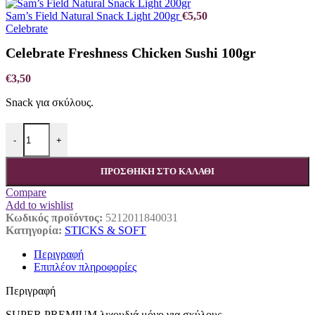
Sam’s Field Natural Snack Light 200gr
€
5,50
Celebrate
Celebrate Freshness Chicken Sushi 100gr
€
3,50
Snack για σκύλους.
Celebrate Freshness Chicken Sushi 100gr ποσότητα
-
+
ΠΡΟΣΘΉΚΗ ΣΤΟ ΚΑΛΆΘΙ
Compare
Add to wishlist
Κωδικός προϊόντος:
5212011840031
Κατηγορία:
STICKS & SOFT
Περιγραφή
Επιπλέον πληροφορίες
Περιγραφή
SUPER PREMIUM λιχουδιά μόνο για σκύλους