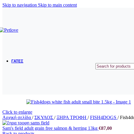
ΜΠΟΛΑΚΙΑ ΤΑΪΣΤΡΕΣ
Skip to navigation
Skip to main content
ΟΔΗΓΟΙ ΠΕΡΙΛΑΙΜΙΑ ΣΑΜΑΡΑΚΙΑ
ΠΑΙΧΝΙΔΙΑ
ΕΚΠΑΙΔΕΥΣΗ
ΠΕΡΙΠΟΙΗΣΗ ΥΓΙΕΙΝΗ
ΣΥΜΠΛΗΡΩΜΑΤΑ ΔΙΑΤΡΟΦΗΣ - ΒΙΤΑΜΙΝΕΣ
ΓΑΤΕΣ
ΞΗΡΑ ΤΡΟΦΗ
ΥΓΡΗ ΤΡΟΦΗ
ΛΙΧΟΥΔΙΕΣ
ΑΜΜΟΙ
ΛΕΚΑΝΕΣ ΑΜΜΟΥ
ΕΙΔΗ ΜΕΤΑΦΟΡΑΣ ΚΑΙ ΤΑΞΙΔΙΟΥ
ΜΠΟΛΑΚΙΑ ΤΑΙΣΤΡΕΣ
Click to enlarge
ΚΡΕΒΑΤΑΚΙΑ - ΚΑΛΑΘΙΑ
Αρχική σελίδα
/
ΣΚΥΛΟΣ
/
ΞΗΡΑ ΤΡΟΦΗ
/
FISH4DOGS
/
Fish4do
Sam's field adult grain free salmon & herring 13kg
€
87,00
ΟΝΥΧΟΔΡΟΜΙΑ
Back to products
ΠΑΙΧΝΙΔΙΑ