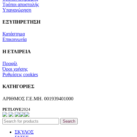
Τρόποι αποστολής
Υπαναχώρηση
ΕΞΥΠΗΡΕΤΗΣΗ
Κατάστημα
Επικοινωνία
Η ΕΤΑΙΡΕΙΑ
Προφίλ
Όροι χρήσης
Ρυθμίσεις cookies
ΚΑΤΗΓΟΡΙΕΣ
ΑΡΙΘΜΟΣ Γ.Ε.ΜΗ. 001939401000
PETLOVE
2024
Search
ΣΚΥΛΟΣ