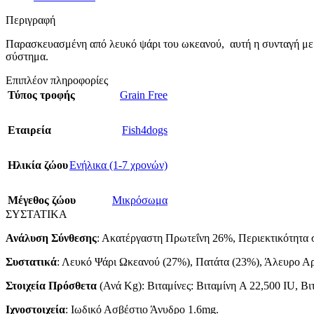
Περιγραφή
Παρασκευασμένη από λευκό ψάρι του ωκεανού, αυτή η συνταγή με ΨΑ
σύστημα.
Επιπλέον πληροφορίες
Τύπος τροφής
Grain Free
Εταιρεία
Fish4dogs
Ηλικία ζώου
Ενήλικα (1-7 χρονών)
Μέγεθος ζώου
Μικρόσωμα
ΣΥΣΤΑΤΙΚΑ
Ανάλυση Σύνθεσης
: Ακατέργαστη Πρωτεΐνη 26%, Περιεκτικότητα 
Συστατικά
: Λευκό Ψάρι Ωκεανού (27%), Πατάτα (23%), Άλευρο Αρ
Στοιχεία Πρόσθετα
(Ανά Kg): Βιταμίνες: Βιταμίνη A 22,500 IU, Βι
Ιχνοστοιχεία
: Ιωδικό Ασβέστιο Άνυδρο 1.6mg.