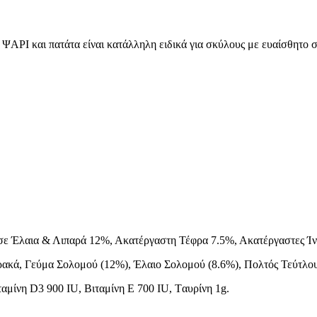
ΡΙ και πατάτα είναι κατάλληλη ειδικά για σκύλους με ευαίσθητο στ
σε Έλαια & Λιπαρά 12%, Ακατέργαστη Τέφρα 7.5%, Ακατέργαστες Ίν
ακά, Γεύμα Σολομού (12%), Έλαιο Σολομού (8.6%), Πολτός Τεύτλου
ταμίνη D3 900 IU, Βιταμίνη E 700 IU, Tαυρίνη 1g.