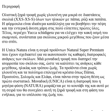
Περιγραφή
Ολιστική ξηρά τροφή χωρίς γλουτένη για μικρά σε διαστάσεις
σκυλιά (XXS-XS-S) όλων των ηλικιών με πάπια, ρύζι και πατάτα.
Η φόρμουλα είναι ιδιαίτερα κατάλληλη για να βοηθήσει την πέψη
και την εντερική άνεση χάρη στις πολύ εύπεπτες πρώτες ύλες.
Τέλος, περιέχει Yucca schidigera για να ελέγχει την κακή οσμή του
σκαμνιού, συνίσταται για σκύλους μικρού μεγέθους που ζουν μέσα
στο σπίτι.
Η Unica Natura είναι η σειρά προϊόντων Natural Super Premium
που έχουν σχεδιαστεί για να ικανοποιούν τις καθαρές διατροφικές
ανάγκες των σκύλων. Μιά μοναδική τροφή που διατηρεί την
ισορροπία του σκύλου σας, ώστε να καλύπτει τις ανάγκες κάθε
μεγέθους, ηλικίας και τρόπου ζωής. Τα προϊόντα είναι χωρίς
γλουτένη και τα πολύτιμα επιλεγμένα κρέατα όπως Πάπια,
Προσούτο, Σολομός και Ελάφι, είναι πάντα στην πρώτη θέση ως
πρώτο συστατικό. Μοναδική (UNICA) είναι η διατροφή που η
μητέρα φύση (NATURA) μοιράζεται με το κουτάβι της και αυτό με
τη σειρά του θα συνεχίσει αυτή τη ξηρά τροφή και στη φάση του
ενήλικα, για το υπόλοιπο της ζωής του.