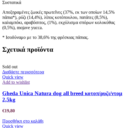
Συστατικά
Αποξηραμένες ζωικές πρωτεΐνες (37%, εκ των οποίων 14,5%
πάπια*), ρύζι (14,4%), λίπος κοτόπουλου, πατάτες (8,5%),
καλαμπόκι, αραβόσιτος, (1%), εκχύλισμα σπόρων κολοκύθας
(0,5%), mojave yucca.
* Ισοδύναμο με το 38,6% της φρέσκιας πάπιας.
Σχετικά προϊόντα
Sold out
Διαβάστε περισσότερα
Quick view
Add to wishlist
Gheda Unica Natura dog all breed κοτοπ/ρυζι/ντομ
2,5kg
€
19,80
Προσθήκη στο καλάθι
Quick view