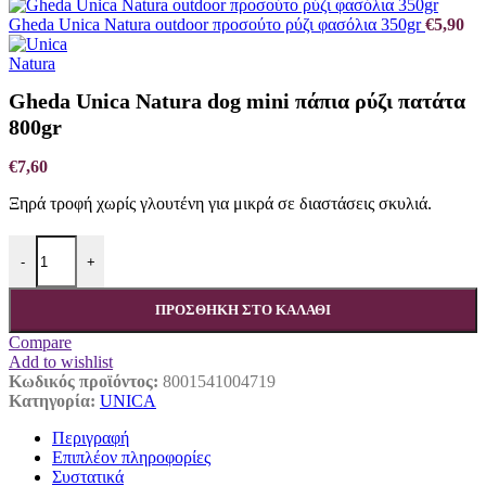
Gheda Unica Natura outdoor προσούτο ρύζι φασόλια 350gr
€
5,90
Gheda Unica Natura dog mini πάπια ρύζι πατάτα
800gr
€
7,60
Ξηρά τροφή χωρίς γλουτένη για μικρά σε διαστάσεις σκυλιά.
Gheda Unica Natura dog mini πάπια ρύζι πατάτα 800gr ποσότητα
-
+
ΠΡΟΣΘΉΚΗ ΣΤΟ ΚΑΛΆΘΙ
Compare
Add to wishlist
Κωδικός προϊόντος:
8001541004719
Κατηγορία:
UNICA
Περιγραφή
Επιπλέον πληροφορίες
Συστατικά