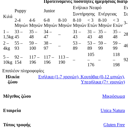
Προτεινόμενες ποσότητες ημερήσιας διατρ
Ενήλικο Νεαρό
Ε
Puppy
Junior
Συντήρησης
Ενέργειας
Σ
Κιλά
2-4
4-6
6-8
8-10
8-10
< 3
8-10
< 3
3-
Μηνών
Μηνών
Μηνών
Μηνών
Μηνών
Ετών
Μηνών
Ετών
1 –
33 –
35 –
34 –
31 –
31 –
35 –
35 –
–
28
1,5kg
45
48
47
43
43
48
48
2 –
55 –
59 –
38 –
53 –
53 –
59 –
59 –
–
46
4kg
93
100
97
89
89
99
99
105
118
5 –
92 –
117 –
117 –
113 –
–
–
–
–
92
10kg
154
196
196
190
176
198
Επιπλέον πληροφορίες
Ηλικία
Ενήλικα (1-7 χρονών)
,
Κουτάβια (0-12 μηνών)
,
ζώου
Υπερήλικα (7+ χρονών)
Μέγεθος ζώου
Μικρόσωμα
Εταιρεία
Unica Natura
Τύπος τροφής
Gluten Free