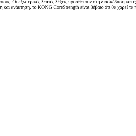
οιούς. Οι εξωτερικές λεπτές λέξεις προσθέτουν στη διασκέδαση και 
η και ανάκτηση, το KONG CoreStrength είναι βέβαιο ότι θα χαρεί τα π