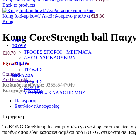
Back to products
ΣΥΜΠΛΗΡΩΜΑΤΑ ΔΙΑΤΡΟΦΗΣ - ΒΙΤΑΜΙΝΕΣ
ΠΕΡΙΠΟΙΗΣΗ ΥΓΙΕΙΝΗ
Kong fold-up bowl/ Αναδιπλούμενο μπολάκι
€
15,30
Kong
ΕΚΠΑΙΔΕΥΣΗ
Kong CoreStrength ball Παι
ΨΑΡΙΑ
ΠΟΥΛΙΑ
ΤΡΟΦΕΣ ΣΠΟΡΟΙ – ΜΕΙΓΜΑΤΑ
€
10,70
ΑΞΕΣΟΥΑΡ ΚΛΟΥΒΙΩΝ
ΕΡΠΕΤΑ
Εξαντλημένο
ΤΡΟΦΕΣ
Compare
ΜΙΚΡΑ ΖΩΑ
Add to wishlist
ΤΡΟΦΕΣ
Κωδικός προϊόντος:
035585447049
ΧΟΡΤΑ
Κατηγορία:
KONG
ΥΓΙΕΙΝΗ – ΚΑΛΛΩΠΙΣΜΟΣ
Περιγραφή
Επιπλέον πληροφορίες
Περιγραφή
Το KONG CoreStrength είναι χτισμένο για να διαρκέσει και είναι σ
πυρήνων που είναι κατασκευασμένοι από KONG, στέκονται σε μακρ