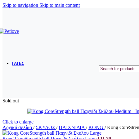
ΜΠΟΛΑΚΙΑ ΤΑΪΣΤΡΕΣ
Skip to navigation
Skip to main content
ΟΔΗΓΟΙ ΠΕΡΙΛΑΙΜΙΑ ΣΑΜΑΡΑΚΙΑ
ΠΑΙΧΝΙΔΙΑ
ΕΚΠΑΙΔΕΥΣΗ
ΠΕΡΙΠΟΙΗΣΗ ΥΓΙΕΙΝΗ
ΣΥΜΠΛΗΡΩΜΑΤΑ ΔΙΑΤΡΟΦΗΣ - ΒΙΤΑΜΙΝΕΣ
ΓΑΤΕΣ
ΞΗΡΑ ΤΡΟΦΗ
ΥΓΡΗ ΤΡΟΦΗ
ΛΙΧΟΥΔΙΕΣ
ΑΜΜΟΙ
Sold out
ΛΕΚΑΝΕΣ ΑΜΜΟΥ
ΕΙΔΗ ΜΕΤΑΦΟΡΑΣ ΚΑΙ ΤΑΞΙΔΙΟΥ
ΜΠΟΛΑΚΙΑ ΤΑΙΣΤΡΕΣ
ΚΡΕΒΑΤΑΚΙΑ - ΚΑΛΑΘΙΑ
Click to enlarge
Αρχική σελίδα
/
ΣΚΥΛΟΣ
/
ΠΑΙΧΝΙΔΙΑ
/
KONG
/
Kong CoreStren
ΟΝΥΧΟΔΡΟΜΙΑ
Kong CoreStrength ball Παιχνίδι Σκύλου Large
€
11,70
ΠΑΙΧΝΙΔΙΑ