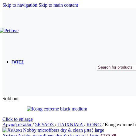
ΜΠΟΛΑΚΙΑ ΤΑΪΣΤΡΕΣ
Skip to navigation
Skip to main content
ΟΔΗΓΟΙ ΠΕΡΙΛΑΙΜΙΑ ΣΑΜΑΡΑΚΙΑ
ΠΑΙΧΝΙΔΙΑ
ΕΚΠΑΙΔΕΥΣΗ
ΠΕΡΙΠΟΙΗΣΗ ΥΓΙΕΙΝΗ
ΣΥΜΠΛΗΡΩΜΑΤΑ ΔΙΑΤΡΟΦΗΣ - ΒΙΤΑΜΙΝΕΣ
ΓΑΤΕΣ
ΞΗΡΑ ΤΡΟΦΗ
ΥΓΡΗ ΤΡΟΦΗ
ΛΙΧΟΥΔΙΕΣ
ΑΜΜΟΙ
Sold out
ΛΕΚΑΝΕΣ ΑΜΜΟΥ
ΕΙΔΗ ΜΕΤΑΦΟΡΑΣ ΚΑΙ ΤΑΞΙΔΙΟΥ
ΜΠΟΛΑΚΙΑ ΤΑΙΣΤΡΕΣ
ΚΡΕΒΑΤΑΚΙΑ - ΚΑΛΑΘΙΑ
Click to enlarge
Αρχική σελίδα
/
ΣΚΥΛΟΣ
/
ΠΑΙΧΝΙΔΙΑ
/
KONG
/
Kong extreme b
ΟΝΥΧΟΔΡΟΜΙΑ
Χαλακι Nobby microfibers dry & clean μπεζ large
€
135,80
ΠΑΙΧΝΙΔΙΑ