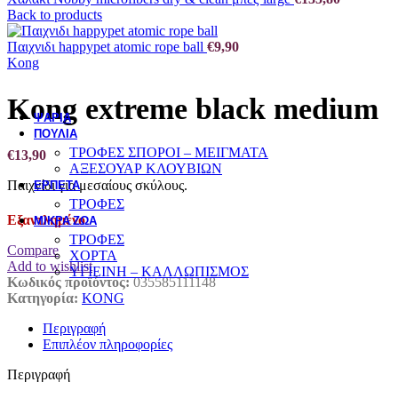
Back to products
ΣΥΜΠΛΗΡΩΜΑΤΑ ΔΙΑΤΡΟΦΗΣ - ΒΙΤΑΜΙΝΕΣ
ΠΕΡΙΠΟΙΗΣΗ ΥΓΙΕΙΝΗ
Παιχνιδι happypet atomic rope ball
€
9,90
Kong
ΕΚΠΑΙΔΕΥΣΗ
Kong extreme black medium
ΨΑΡΙΑ
ΠΟΥΛΙΑ
ΤΡΟΦΕΣ ΣΠΟΡΟΙ – ΜΕΙΓΜΑΤΑ
€
13,90
ΑΞΕΣΟΥΑΡ ΚΛΟΥΒΙΩΝ
Παιχνίδι για μεσαίους σκύλους.
ΕΡΠΕΤΑ
ΤΡΟΦΕΣ
Εξαντλημένο
ΜΙΚΡΑ ΖΩΑ
ΤΡΟΦΕΣ
Compare
ΧΟΡΤΑ
Add to wishlist
ΥΓΙΕΙΝΗ – ΚΑΛΛΩΠΙΣΜΟΣ
Κωδικός προϊόντος:
035585111148
Κατηγορία:
KONG
Περιγραφή
Επιπλέον πληροφορίες
Περιγραφή