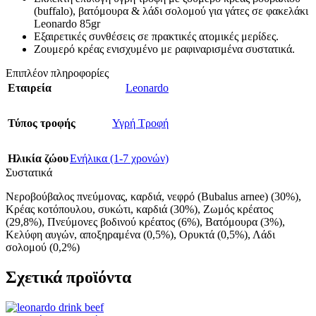
(buffalo), βατόμουρα & λάδι σολομού για γάτες σε φακελάκι
Leonardo 85gr
Εξαιρετικές συνθέσεις σε πρακτικές ατομικές μερίδες.
Ζουμερό κρέας ενισχυμένο με ραφιναρισμένα συστατικά.
Επιπλέον πληροφορίες
Εταιρεία
Leonardo
Τύπος τροφής
Υγρή Τροφή
Ηλικία ζώου
Ενήλικα (1-7 χρονών)
Συστατικά
Νεροβούβαλος πνεύμονας, καρδιά, νεφρό (Bubalus arnee) (30%),
Κρέας κοτόπουλου, συκώτι, καρδιά (30%), Ζωμός κρέατος
(29,8%), Πνεύμονες βοδινού κρέατος (6%), Βατόμουρα (3%),
Κελύφη αυγών, αποξηραμένα (0,5%), Ορυκτά (0,5%), Λάδι
σολομού (0,2%)
Σχετικά προϊόντα