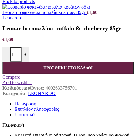
Back to products
Leonardo φακελάκι ποικιλία κρεάτων 85gr
€
1,60
Leonardo
Leonardo φακελάκι buffalo & blueberry 85gr
€
1,60
Leonardo φακελάκι buffalo & blueberry 85gr ποσότητα
-
+
ΠΡΟΣΘΉΚΗ ΣΤΟ ΚΑΛΆΘΙ
Compare
Add to wishlist
Κωδικός προϊόντος:
4002633756701
Κατηγορία:
LEONARDO
Περιγραφή
Επιπλέον πληροφορίες
Συστατικά
Περιγραφή
Εκλεκτή επιλογή υγρή τροφή με ζουμερό κρέας βουβαλιού