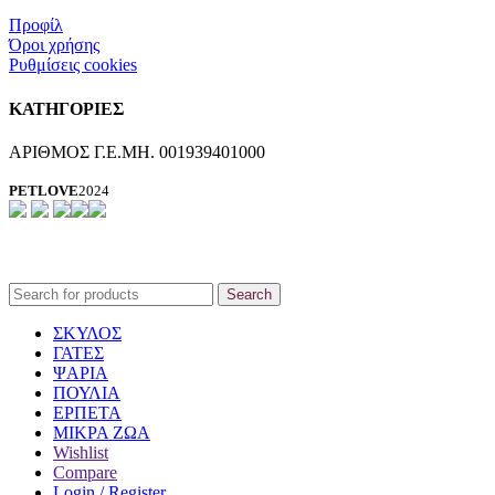
Προφίλ
Όροι χρήσης
Ρυθμίσεις cookies
ΚΑΤΗΓΟΡΙΕΣ
ΑΡΙΘΜΟΣ Γ.Ε.ΜΗ. 001939401000
PETLOVE
2024
Search
ΣΚΥΛΟΣ
ΓΑΤΕΣ
ΨΑΡΙΑ
ΠΟΥΛΙΑ
ΕΡΠΕΤΑ
ΜΙΚΡΑ ΖΩΑ
Wishlist
Compare
Login / Register