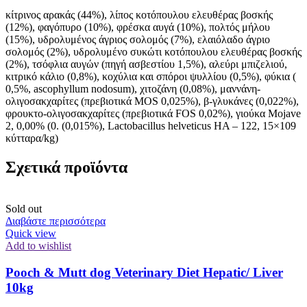
κίτρινος αρακάς (44%), λίπος κοτόπουλου ελευθέρας βοσκής
(12%), φαγόπυρο (10%), φρέσκα αυγά (10%), πολτός μήλου
(15%), υδρολυμένος άγριος σολομός (7%), ελαιόλαδο άγριο
σολομός (2%), υδρολυμένο συκώτι κοτόπουλου ελευθέρας βοσκής
(2%), τσόφλια αυγών (πηγή ασβεστίου 1,5%), αλεύρι μπιζελιού,
κιτρικό κάλιο (0,8%), κοχύλια και σπόροι ψυλλίου (0,5%), φύκια (
0,5%, ascophyllum nodosum), χιτοζάνη (0,08%), μαννάνη-
ολιγοσακχαρίτες (πρεβιοτικά MOS 0,025%), β-γλυκάνες (0,022%),
φρουκτο-ολιγοσακχαρίτες (πρεβιοτικά FOS 0,02%), γιούκα Mojave
2, 0,00% (0. (0,015%), Lactobacillus helveticus HA – 122, 15×109
κύτταρα/kg)
Σχετικά προϊόντα
Sold out
Διαβάστε περισσότερα
Quick view
Add to wishlist
Pooch & Mutt dog Veterinary Diet Hepatic/ Liver
10kg