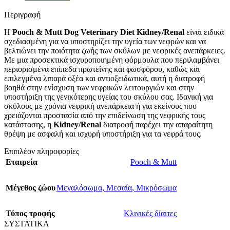
Περιγραφή
Η
Pooch & Mutt Dog Veterinary Diet Kidney/Renal
είναι ειδικά
σχεδιασμένη για να υποστηρίζει την υγεία των νεφρών και να
βελτιώνει την ποιότητα ζωής των σκύλων με νεφρικές ανεπάρκειες.
Με μια προσεκτικά ισχυροποιημένη φόρμουλα που περιλαμβάνει
περιορισμένα επίπεδα πρωτεΐνης και φωσφόρου, καθώς και
επιλεγμένα λιπαρά οξέα και αντιοξειδωτικά, αυτή η διατροφή
βοηθά στην ενίσχυση των νεφρικών λειτουργιών και στην
υποστήριξη της γενικότερης υγείας του σκύλου σας. Ιδανική για
σκύλους με χρόνια νεφρική ανεπάρκεια ή για εκείνους που
χρειάζονται προστασία από την επιδείνωση της νεφρικής τους
κατάστασης, η
Kidney/Renal
διατροφή παρέχει την απαραίτητη
θρέψη με ασφαλή και ισχυρή υποστήριξη για τα νεφρά τους.
Επιπλέον πληροφορίες
Εταιρεία
Pooch & Mutt
Μέγεθος ζώου
Μεγαλόσωμα
,
Μεσαία
,
Μικρόσωμα
Τύπος τροφής
Κλινικές δίαιτες
ΣΥΣΤΑΤΙΚΑ