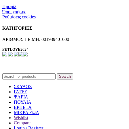
Προφίλ
Όροι χρήσης
Ρυθμίσεις cookies
ΚΑΤΗΓΟΡΙΕΣ
ΑΡΙΘΜΟΣ Γ.Ε.ΜΗ. 001939401000
PETLOVE
2024
Search
ΣΚΥΛΟΣ
ΓΑΤΕΣ
ΨΑΡΙΑ
ΠΟΥΛΙΑ
ΕΡΠΕΤΑ
ΜΙΚΡΑ ΖΩΑ
Wishlist
Compare
Login / Register