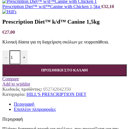
Prescription Diet™ w/d™Canine with Chicken 1,5kg
€
32,10
Prescription Diet™ k/d™ Canine 1,5kg
€
27,00
Κλινική δίαιτα για τη διαχείριση σκύλων με νεφροπάθεια.
Prescription Diet™ k/d™ Canine 1,5kg ποσότητα
-
+
ΠΡΟΣΘΉΚΗ ΣΤΟ ΚΑΛΆΘΙ
Compare
Add to wishlist
Κωδικός προϊόντος:
052742042350
Κατηγορία:
HILL'S PRESCRIPTION DIET
Περιγραφή
Επιπλέον πληροφορίες
Περιγραφή
Πλήρης διαιτητική τροφή για σκύλους, που προορίζεται για την