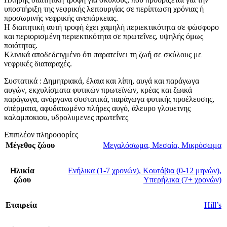
υποστήριξη της νεφρικής λειτουργίας σε περίπτωση χρόνιας ή
προσωρινής νεφρικής ανεπάρκειας.
Η διαιτητική αυτή τροφή έχει χαμηλή περιεκτικότητα σε φώσφορο
και περιορισμένη περιεκτικότητα σε πρωτεΐνες, υψηλής όμως
ποιότητας.
Κλινικά αποδεδειγμένο ότι παρατείνει τη ζωή σε σκύλους με
νεφρικές διαταραχές.
Συστατικά : Δημητριακά, έλαια και λίπη, αυγά και παράγωγα
αυγών, εκχυλίσματα φυτικών πρωτεϊνών, κρέας και ζωικά
παράγωγα, ανόργανα συστατικά, παράγωγα φυτικής προέλευσης,
σπέρματα, αφυδατωμένο πλήρες αυγό, άλευρο γλουετνης
καλαμποκιου, υδρολυμενες πρωτεΐνες
Επιπλέον πληροφορίες
Μέγεθος ζώου
Μεγαλόσωμα
,
Μεσαία
,
Μικρόσωμα
Ηλικία
Ενήλικα (1-7 χρονών)
,
Κουτάβια (0-12 μηνών)
,
ζώου
Υπερήλικα (7+ χρονών)
Εταιρεία
Hill’s