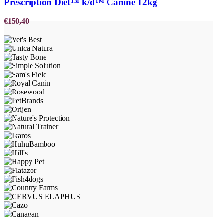
Prescription Diet™ k/d™ Canine 12kg
€
150,40