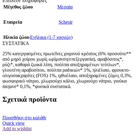
Επιπλέον πληροφορίες
Μέγεθος ζώου
Μεσαία
Εταιρεία
Schesir
Ηλικία ζώου
Ενήλικα (1-7 χρονών)
ΣΥΣΤΑΤΙΚΑ
25% κατεργασμένες πρωτεΐνες χοιρινού κρέατος (6% προσούτο**
από μηρό χοίρου χωρίς ωρίμανση/επεξεργασία), αραβόσιτος*,
ρύζι*, καθαρά ζωικά λίπη, πούλπα αποξηραμένων τεύτλων*,
γλουτένη αραβοσίτου, πούλπα ραδικιών* 1%, ηλιέλαιο, φρουκτο-
ολιγοσακχαρίτες (FOS) 1%, ιχθυέλαιο, αποξηραμένες ζύμες 0,3%,
φωσφορικό νάτριο, χλωριούχο κάλιο, χλωριούχο νάτριο, γιούκα
mojave* 0,1%, *φυσικά συστατικά.
Σχετικά προϊόντα
Προσθήκη στο καλάθι
Quick view
Add to wishlist