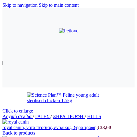
Skip to navigation
Skip to main content
Click to enlarge
Αρχική σελίδα
/
ΓΑΤΕΣ
/
ΞΗΡΑ ΤΡΟΦΗ
/
HILLS
royal canin, γατα περσιας, ενηλικας, ξηρα τροφη
€
33,60
Back to products