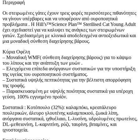
Περιγραφή
Οι στειρωμένες γάτες έχουν τρεις φορές περισσότερες πιθανότητες
να γίνουν υπέρβαρες και να υποφέρουν από ουροποιητικά
προβλήματα . Η Hill’s™Science Plan™ Sterilised Cat Young Adult
έχει σχεδιαστεί για να καλυψει τις ανάγκες των στειρωμένων
γατών. Σχεδιασμέμη με κλινικά αποδεδειγμένα αντιοξειδωτικά και
μια μοναδική σύνθεση διαχείρησης βάρους.
Κύρια Οφέλη
– Μοναδική WMF( σύνθεση διαχείρησης βάρους) για το κάψιμο
του λίπους και την ανάπτυξη των μυών .
– Ελεγχόμενα επίπεδα ανόργανων συστατικών για την υποστήριξη
της υγείας του ουροποιητικού συστήματος.
– Συστατικά υψηλής πεπτικότητας για την βέλτιστη απορρόφηση
της τροφής.
– Παρασκευασμένη με υψηλής ποιότητας συστατικά για υπέροχη
γεύση. 100% εγγυημένο προίόν.
Συστατικά : Κοτόπουλο (32%): καλαμπόκι, κρεατάλευρο
πουλερικών, άλευρο γλουτένης καλαμποκιού, ζωικά λίπη,
ανόργανα συστατικά, ιχθυέλαιο, L-λυσίνη, υδρολυμένες πρωτείνες,
DL-μεθειονίνη, L-καρνιτίνη, ρύζι, ταυρίνη, βιταμίνες, και
ιχνοστοιχεία.