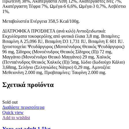
Πρωτεΐνη 38%, Ακατέργαστα Λίπη 12%, Ακατέργαστες Ινες 7%,
Ακατέργαστη Τέφρα 7%, Ωμέγα-6 6,6%, Ωμέγα-3 0,7%, Ασβέστιο
1%,
Μεταβολιστέα Ενέργεια 358,5 Kcal/100g.
ΔΙΑΤΡΟΦΙΚΑ ΠΡΟΣΘΕΤΑ (ανά κιλό) Αντιοξειδωτικά:
Εκχυλίσματα τοκοφερόλης από φυτικά έλαια 3,8 mg. Βιταμίνες:
Βιταμίνη Α 25,096 IU, Βιταμίνη D3 1,731 IU, Βιταμίνη Ε 601 IU.
Ιχνοστοιχεία: Ψευδάργυρος (Μονοένυδρος Θειικός Ψευδάργυρος)
96 mg, Σίδηρος (Μονοένυδρος Θειικός Σίδηρος (II)) 72 mg,
Μαγγάνιο (Μονοένυδρο Θειικό Μαγγάνιο) 29 mg, Χαλκός
(Πενταένυδρος Θειικός Χαλκός (II)) 5mg, Ιώδιο (Ιωδιούχο Κάλιο)
3,68mg, Σελήνιο (Σεληνιώδες Νάτριο) 0,29 mg, Αμινοξέα:
Μεθειονίνη 2.000 mg, Προβιταμίνες: Ταυρίνη 2.000 mg.
Σχετικά προϊόντα
Sold out
Διαβάστε περισσότερα
Quick view
Add to wishlist
Yora cat adult 1.5kg