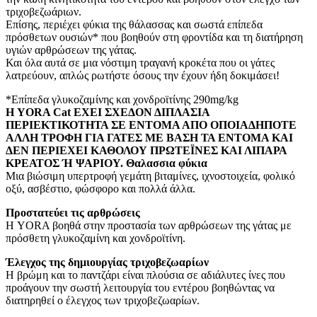
τριχοβεζωάριων.
Επίσης, περιέχει φύκια της θάλασσας και σωστά επίπεδα
πρόσθετων ουσιών* που βοηθούν στη φροντίδα και τη διατήρηση
υγιών αρθρώσεων της γάτας.
Και όλα αυτά σε μια νόστιμη τραγανή κροκέτα που οι γάτες
λατρεύουν, απλώς ρωτήστε όσους την έχουν ήδη δοκιμάσει!
*Επίπεδα γλυκοζαμίνης και χονδροϊτίνης 290mg/kg
Η YORA Cat ΕΧΕΙ ΣΧΕΔΟΝ ΔΙΠΛΑΣΙΑ
ΠΕΡΙΕΚΤΙΚΟΤΗΤΑ ΣΕ ΕΝΤΟΜΑ ΑΠΟ ΟΠΟΙΑΔΗΠΟΤΕ
ΑΛΛΗ ΤΡΟΦΗ ΓΙΑ ΓΑΤΕΣ ΜΕ ΒΑΣΗ ΤΑ ΕΝΤΟΜΑ ΚΑΙ
ΔΕΝ ΠΕΡΙΕΧΕΙ ΚΑΘΟΛΟΥ ΠΡΩΤΕΪΝΕΣ ΚΑΙ ΛΙΠΑΡΑ
ΚΡΕΑΤΟΣ Ή ΨΑΡΙΟΥ.
Θαλασσια φύκια
Μια βιώσιμη υπερτροφή γεμάτη βιταμίνες, ιχνοστοιχεία, φολικό
οξύ, ασβέστιο, φώσφορο και πολλά άλλα.
Προστατεύει τις αρθρώσεις
Η YORA βοηθά στην προστασία των αρθρώσεων της γάτας με
πρόσθετη γλυκοζαμίνη και χονδροϊτίνη.
Έλεγχος της δημιουργίας τριχοβεζωαρίων
Η βρώμη και το παντζάρι είναι πλούσια σε αδιάλυτες ίνες που
προάγουν την σωστή λειτουργία του εντέρου βοηθώντας να
διατηρηθεί ο έλεγχος των τριχοβεζωαρίων.