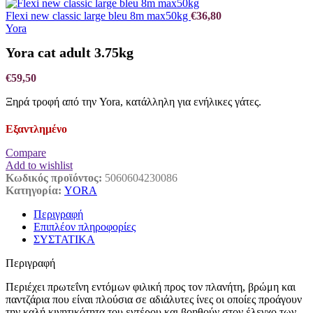
Flexi new classic large bleu 8m max50kg
€
36,80
Yora
Yora cat adult 3.75kg
€
59,50
Ξηρά τροφή από την Yora, κατάλληλη για ενήλικες γάτες.
Εξαντλημένο
Compare
Add to wishlist
Κωδικός προϊόντος:
5060604230086
Κατηγορία:
YORA
Περιγραφή
Επιπλέον πληροφορίες
ΣΥΣΤΑΤΙΚΑ
Περιγραφή
Περιέχει πρωτεΐνη εντόμων φιλική προς τον πλανήτη, βρώμη και
παντζάρια που είναι πλούσια σε αδιάλυτες ίνες οι οποίες προάγουν
την καλή κινητικότητα του εντέρου και βοηθούν στον έλεγχο των