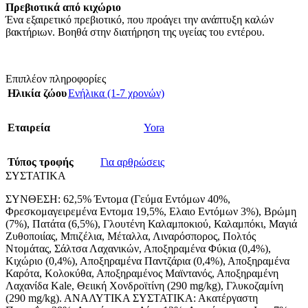
Πρεβιοτικά από κιχώριο
Ένα εξαιρετικό πρεβιοτικό, που προάγει την ανάπτυξη καλών
βακτήριων. Βοηθά στην διατήρηση της υγείας του εντέρου.
Επιπλέον πληροφορίες
Ηλικία ζώου
Ενήλικα (1-7 χρονών)
Εταιρεία
Yora
Τύπος τροφής
Για αρθρώσεις
ΣΥΣΤΑΤΙΚΑ
ΣΥΝΘΕΣΗ: 62,5% Έντομα (Γεύμα Εντόμων 40%,
Φρεσκομαγειρεμένα Εντομα 19,5%, Ελαιο Εντόμων 3%), Βρώμη
(7%), Πατάτα (6,5%), Γλουτένη Καλαμποκιού, Καλαμπόκι, Μαγιά
Ζυθοποιίας, Μπιζέλια, Μέταλλα, Λιναρόσπορος, Πολτός
Ντομάτας, Σάλτσα Λαχανικών, Αποξηραμένα Φύκια (0,4%),
Κιχώριο (0,4%), Αποξηραμένα Παντζάρια (0,4%), Αποξηραμένα
Καρότα, Κολοκύθα, Αποξηραμένος Μαϊντανός, Αποξηραμένη
Λαχανίδα Kale, Θειική Χονδροϊτίνη (290 mg/kg), Γλυκοζαμίνη
(290 mg/kg). ΑΝΑΛΥΤΙΚΑ ΣΥΣΤΑΤΙΚΑ: Ακατέργαστη