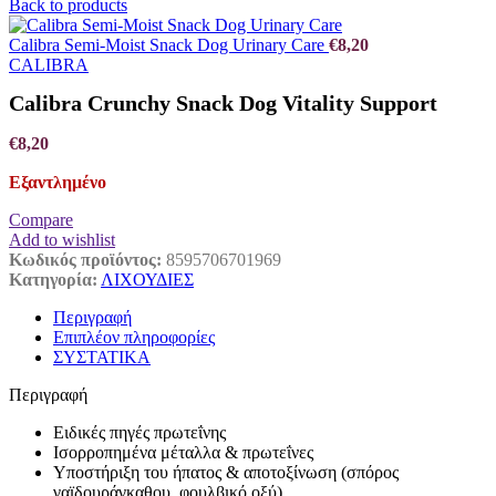
Back to products
Calibra Semi-Moist Snack Dog Urinary Care
€
8,20
CALIBRA
Calibra Crunchy Snack Dog Vitality Support
€
8,20
Εξαντλημένο
Compare
Add to wishlist
Κωδικός προϊόντος:
8595706701969
Κατηγορία:
ΛΙΧΟΥΔΙΕΣ
Περιγραφή
Επιπλέον πληροφορίες
ΣΥΣΤΑΤΙΚΑ
Περιγραφή
Ειδικές πηγές πρωτεΐνης
Ισορροπημένα μέταλλα & πρωτεΐνες
Υποστήριξη του ήπατος & αποτοξίνωση (σπόρος
γαϊδουράγκαθου, φουλβικό οξύ)