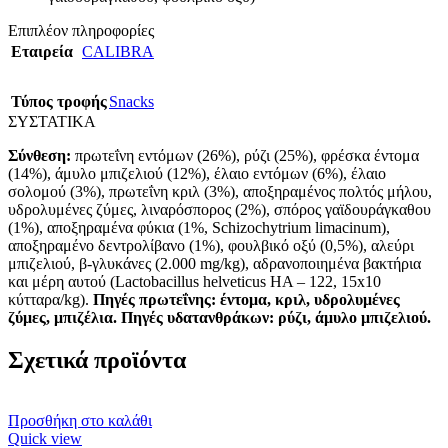
Επιπλέον πληροφορίες
Εταιρεία
CALIBRA
Τύπος τροφής
Snacks
ΣΥΣΤΑΤΙΚΑ
Σύνθεση:
πρωτεΐνη εντόμων (26%), ρύζι (25%), φρέσκα έντομα
(14%), άμυλο μπιζελιού (12%), έλαιο εντόμων (6%), έλαιο
σολομού (3%), πρωτεΐνη κριλ (3%), αποξηραμένος πολτός μήλου,
υδρολυμένες ζύμες, λιναρόσπορος (2%), σπόρος γαϊδουράγκαθου
(1%), αποξηραμένα φύκια (1%, Schizochytrium limacinum),
αποξηραμένο δεντρολίβανο (1%), φουλβικό οξύ (0,5%), αλεύρι
μπιζελιού, β-γλυκάνες (2.000 mg/kg), αδρανοποιημένα βακτήρια
και μέρη αυτού (Lactobacillus helveticus HA – 122, 15x10
κύτταρα/kg).
Πηγές πρωτεΐνης: έντομα, κριλ, υδρολυμένες
ζύμες, μπιζέλια. Πηγές υδατανθράκων: ρύζι, άμυλο μπιζελιού.
Σχετικά προϊόντα
Προσθήκη στο καλάθι
Quick view