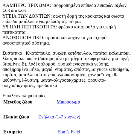
ΛΑΜΠΕΡΟ ΤΡΙΧΩΜΑ: ισορροπημένα επίπεδα λιπαρών οξέων
Ω-3 και Ω-6.
ΥΓΕΙΑ ΤΩΝ ΔΟΝΤΙΩΝ: σωστή δομή της κροκέτας και σωστά
επίπεδα μετάλλων για μείωση της πέτρας.
ΥΨΗΛΗ ΠΕΠΤΙΚΟΤΗΤΑ: φρέσκο κοτόπουλο για υψηλή
πεπτικότητα.
ΑΝΟΣΟΠΟΙΗΤΙΚΟ: φρούτα και λαχανικά για ισχυρό
ανοσοποιητικό σύστημα.
Συστατικά : Kκοτόπουλο, συκώτι κοτόπουλου, πατάτα, καλαμπόκι,
λίπος πουλερικών (διατηρημένο με μίγμα τοκοφερολών, μια πηγή
βιταμίνης Ε), λαδί σολομού, φυσικά ενισχυτικά γεύσης,
αποξηραμένα μήλα, μαγιά, ντομάτες, απόσταγμα yucca schidigera,
καρότα, μεταλλικά στοιχειά, γλουκοσαμίνη, χονδροϊτίνη, dl-
μεθονίνη, l-λυσίνη, μαναν-ολιγοσακχαρίτες, φρουκτο-
ολιγοσακχαρίτες, πρεβιοτικά
Επιπλέον πληροφορίες
Μέγεθος ζώου
Μικρόσωμα
Ηλικία ζώου
Ενήλικα (1-7 χρονών)
Εταιρεία
Sam’s Field